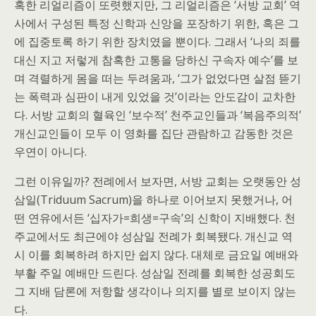
혹한 리얼리즘이 또렷했지만, 그 리얼리즘은 ‘서방 교회’ 역
사에서 구성된 특정 신학과 신앙을 포장하기 위한, 혹은 그
에 집중토록 하기 위한 장치였을 뿐이다. 그래서 ‘나의 죄를
대신 지고 저렇게 참혹한 고통을 당하신 구속자 예수’를 보
며 격렬하게 몸을 떠는 두려움과, ‘그가 없었다면 살점 뜯기
는 폭력과 심판이 내게 있었을 것’이라는 안도감이 교차한
다. 서방 교회의 혈육인 ‘보수적’ 천주교인들과 ‘복음주의적’
개신교인들이 모두 이 영화를 집단 관람하고 감동한 것은
우연이 아니다.
그런 이유일까? 전례에서 보자면, 서방 교회는 오랫동안 성
삼일(Triduum Sacrum)을 하나로 이어보지 못했거나, 어
떤 연유에서든 ‘십자가=희생=구속’의 신학이 지배했다. 천
주교에서도 최근에야 성삼일 전례가 회복됐다. 개신교 역
시 이를 회복하려 하지만 쉽지 않다. 대체로 금요일 예배와
부활 주일 예배만 드린다. 성삼일 전례를 회복한 성공회도
그 지배 담론에 저항할 생각이나 의지를 별로 보이지 않는
다.