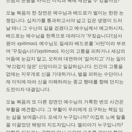
느님의 은총을 사적인 이익과 복에 제한할 수 있을까요?
오늘 복음의 한 장면은 예수님과 베드로가 벌이는 한판 논
쟁입니다. 십자가를 통과하고서야 넓고 깊은 생명이 드러
날 테니 그 수난의 길을 걷겠다고 예수님께서 예고하시자,
베드로는 예수님을 한쪽으로 데려다가 ‘꾸짖습니다’(성서
원어:
epitimao
). 예수님도 질세라 베드로를 ‘사탄’이라 부르
며 ‘꾸짖습니다’(
epitimao
). 자신의 고통을 피하거나 세상의
어둠에 눈감지 말고, 오히려 대면하여 ‘짊어지고’ 가는 일이
‘부끄럽지 않은’ 신앙이라고 일갈하십니다. 인간의 고통을
없애는 지우개로 신을 기대하거나, 벌을 피하는 수단이나
제 이익에 따라 신을 이해하려는 종교 행태를 향해 던지는
도전이자 대결입니다.
오늘 복음의 또 다른 장면인 예수님의 거룩한 변모 사건은
부활을 예견합니다. 그 부활이 우리에게 요구하는 책임 있
는 삶을 보여줍니다. 모세가 누구입니까? 이집트 노예 탈출
을 이끌었던 해방의 지도자입니다. 엘리야가 누구입니까?