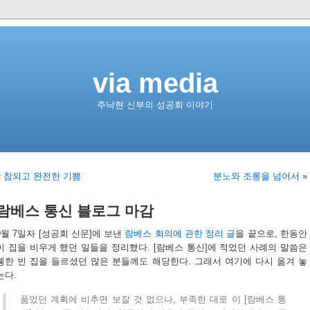
via media
주낙현 신부의 성공회 이야기
«
참되고 완전한 기쁨
분노와 조롱을 넘어서
»
람베스 통신 블로그 마감
9월 7일자 [성공회 신문]에 보낸
람베스 회의에 관한 정리 글
을 끝으로, 한동안
이 집을 비우게 했던 일들을 정리했다. [람베스 통신]에 적었던 사례의 말씀은
휑한 빈 집을 들르셨던 많은 분들께도 해당한다. 그래서 여기에 다시 옮겨 놓
는다.
품었던 계획에 비추면 보잘 것 없으나, 부족한 대로 이 [람베스 통