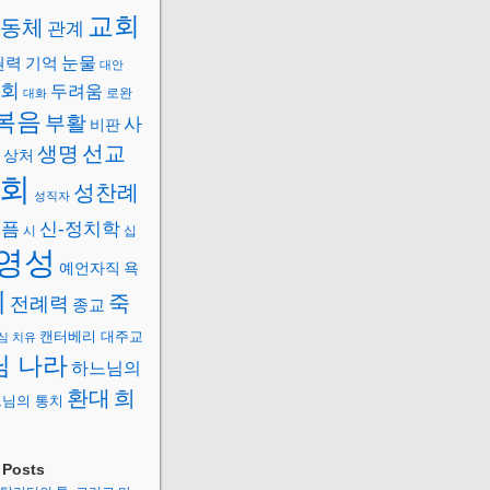
교회
동체
관계
권력
눈물
기억
대안
사회
두려움
로완
대화
복음
부활
사
비판
선교
생명
상처
회
성찬례
성직자
슬픔
신-정치학
시
십
영성
예언자직
욕
례
죽
전례력
종교
캔터베리 대주교
심
치유
님 나라
하느님의
환대
희
님의 통치
Posts