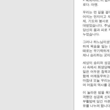
+ 복되어라, 이 
로다. 아멘.
우리는 먼 길을 걸
어지는 먼지이고 
제, 기도와 봉사로
대받았습니다. 주님
당신의 몸과 피로 
누었습니다.
그러나 하느님이셨던
하게 목숨을 잃는 
때로는 무기력하게 
제나 승리하는 곳이
세상이 승리와 성공
사 속에서 희생당해
일은 어두운 침묵과
함께 어깨동무하고
마침내 오늘 우리는
며 어둠의 역사를 
이 놀라운 밤을 목
격했던 성공회 신자
부활밤에 담긴 아픈
유를 나누려 합니다