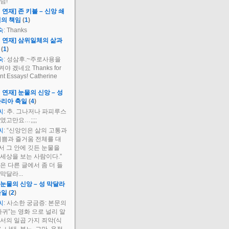
님!
 연재] 존 키블 – 신앙 쇄
회의 책임
(
1
)
숙
: Thanks
 연재] 삼위일체의 삶과
(
1
)
숙
: 성삼후.~주로사용을
야 겠네요 Thanks for
ent Essays! Catherine
 연재] 눈물의 신앙 – 성
마리아 축일
(
4
)
씨
: 추. 그나저나 파피루스
였고만요…;;;;
씨
: “신앙인은 삶의 고통과
기쁨과 즐거움 전체를 대
 그 안에 깃든 눈물을
세상을 보는 사람이다.”
은 다른 글에서 좀 더 들
막달라...
눈물의 신앙 – 성 막달라
축일
(
2
)
씨
: 사소한 궁금증: 본문의
마귀”는 영화 으로 널리 알
서의 일곱 가지 죄악(식