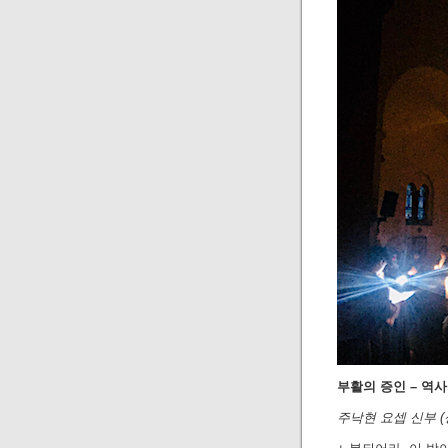
부활의 증인 – 역
주낙현 요셉 신부 