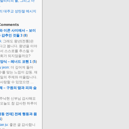
탈리티의 틀, 그리고 마
그
리 대주교 성탄절 메시지
Comments
 이콘 사이에서 – 보이
 감추인 것들 3
(
8
)
A
: 그래도 왕년(전통)은
다고 봅니다. 왕년을 이야
서 스스로를 추스릴 수
기회가 되지않을까요?
양식 – 레너드 코헨 1
(
5
)
y jeon
: 더 깊어져 돌아
수를 맞는 느낌이 감동. 재
요일의 주제와 어울립니다.
사랑할 수 있었으면 …
 – 구원의 땀과 피와 숨
: 주낙현 신부님 감사해요
 오늘도 참 감사한 하루이
행동 연재] 전례 행동과 몸
1
)
tae ju
: 좋은 글 감사합니