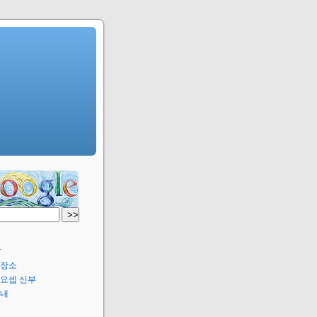
T
저장소
 요셉 신부
안내