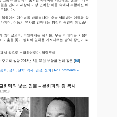
갖 고통과 절망이 어둠처럼 지배하는 시간에도, 진실이 가져
월을 견디며 세상의 가장 연약한 이들 속에서 부활하신 예
때문입니다.
 불꽃이신 예수님을 바라봅니다. 오늘 세례받는 이들과 함
 가지며, 어둠의 역사를 걷어내는 행진의 증인이 되었습니
가 씻어졌으며, 죄인에게는 용서를, 우는 이에게는 기쁨이
과 미움을 쫓고 평화와 일치를 가져다주는 밤”의 증인이 되
께서 참으로 부활하셨도다. 알렐루야!
주교좌 성당 2018년 3월 31일 부활밤 전례 강론 [
]
공회
,
성서
,
신학
,
역사
,
영성
,
전례
|
No Comments »
 교회력의 낯선 인물 – 본회퍼와 킹 목사
t, 2018