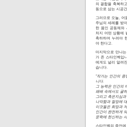
의 결합을 축복하고
동으로 삼는 시공간
그러므로 오늘, 어
주님의 세례를 받아
한 몸인 공동체와 
처지 어떤 상황에 
축하하며 누려야 
야 한다고.
마지막으로 만나는
가 존 스타인벡입니
에게도 널리 알려진
습니다.
“작가는 인간의 증
니다.
그 능력은 인간의 
패배 속에서도 굴하
그리고 측은지심과 
나약함과 절망에 
이것들은 희망과 저
인간이 완전하게 되
문학에 헌신하는 사
스타인벡의 증언에 