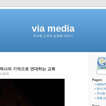
via media
주낙현 신부의 성공회 이야기
 역사의 기억으로 연대하는 교회
t, 2018
Pages
ABOU
문서 
주낙현
후원 
Tags