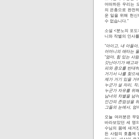
어떠하든 우리는 
의 은총으로 완전하
운 일을 위해 헌신
수 없습니다.”
소설 <분노의 포도
니와 작별의 인사를
“아이고, 내 아들아
어머니의 애타는 물
“엄마, 힘 있는 
갓난아기가 배고파
피와 증오를 반대하
거기서 나를 찾으세
제가 거기 있을 거
누군가 설 자리, 
누군가 자유를 위해
남녀의 차별을 넘
인간의 존엄성을 위
그들의 눈에서, 엄마
오늘 여러분은 무덤
바라보았던 세 명의
수님의 몸에 새겨진
든 사람의 호흡에 