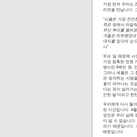
가장 먼저 우리는 2
리엇을 만납니다. 
“사월은 가장 잔인
죽은 땅에서 라일
무딘 뿌리를 봄비로
겨울은 따뜻했었네
대지를 망각의 눈
니”
무슨 일 때문에 시
가장 참혹한 전쟁 가
병사만 9백만 명,
그러나 세월은 그 
은 망각하는 사람을
꽃이 피어나는 모습
다는 듯이 살아가는
인한 달’이라고 한
우리에게 다시 돌아
린 시간입니다. 4월 
앙인은 우리 삶에 
이 살 수 없습니다
라기 때문입니다. 
때문입니다.