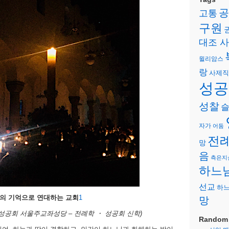
공
고통
구원
대조 
윌리암스
랑
사제직
성공
성찰
자가
어둠
전
망
음
측은지
하느
선교
하느
사의 기억으로 연대하는 교회
1
망
(성공회 서울주교좌성당 – 전례학 ・ 성공회 신학)
Random 