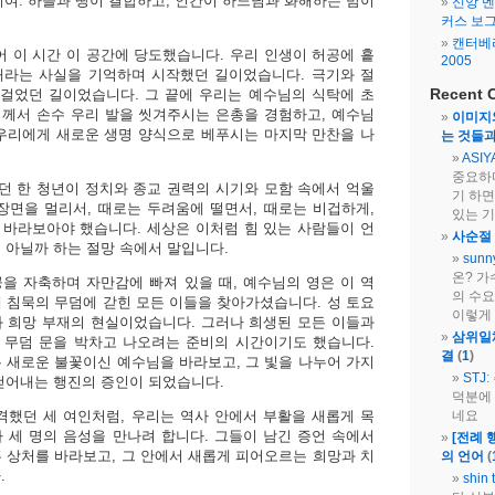
밤이여. 하늘과 땅이 결합하고, 인간이 하느님과 화해하는 밤이
신앙 멘
커스 보
캔터베
어 이 시간 이 공간에 당도했습니다. 우리 인생이 허공에 흩
2005
재라는 사실을 기억하며 시작했던 길이었습니다. 극기와 절
Recent 
 걸었던 길이었습니다. 그 끝에 우리는 예수님의 식탁에 초
께서 손수 우리 발을 씻겨주시는 은총을 경험하고, 예수님
이미지와
우리에게 새로운 생명 양식으로 베푸시는 마지막 만찬을 나
는 것들과
ASIY
중요하
 한 청년이 정치와 종교 권력의 시기와 모함 속에서 억울
기 하면
장면을 멀리서, 때로는 두려움에 떨면서, 때로는 비겁하게,
있는 
바라보아야 했습니다. 세상은 이처럼 힘 있는 사람들이 언
사순절 
 아닐까 하는 절망 속에서 말입니다.
sunn
온? 가
을 자축하며 자만감에 빠져 있을 때, 예수님의 영은 이 역
의 수
 침묵의 무덤에 갇힌 모든 이들을 찾아가셨습니다. 성 토요
이렇게 
 희망 부재의 현실이었습니다. 그러나 희생된 모든 이들과
삼위일체
 무덤 문을 박차고 나오려는 준비의 시간이기도 했습니다.
결
(
1
)
 새로운 불꽃이신 예수님을 바라보고, 그 빛을 나누어 가지
STJ
걷어내는 행진의 증인이 되었습니다.
덕분에
격했던 세 여인처럼, 우리는 역사 안에서 부활을 새롭게 목
네요
 세 명의 음성을 만나려 합니다. 그들이 남긴 증언 속에서
[전례 
 상처를 바라보고, 그 안에서 새롭게 피어오르는 희망과 치
의 언어
(
.
shin 