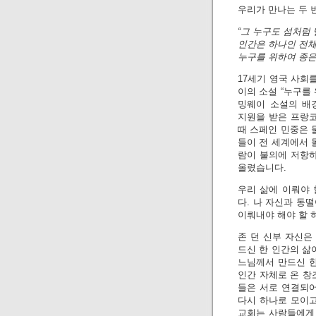
우리가 만나는 두 
“그 누구도 섬처럼
인간은 하나인 전체
누구를 위하여 종은
17세기 영국 사회를
이의 소설 “누구를
밍웨이 소설의 배경
지원을 받은 프랑코
때 스페인 민중은 
들이 전 세계에서 
람이 불의에 저항하
올렸습니다.
우리 삶에 이뤄야 
다. 나 자신과 동
이뤄내야 해야 할 
존 던 신부 자신은
드신 한 인간의 삶
느님께서 만드신 한
인간 자체로 온 창
들은 서로 연결되어
다시 하나로 모이고
교회는 사람들에게 