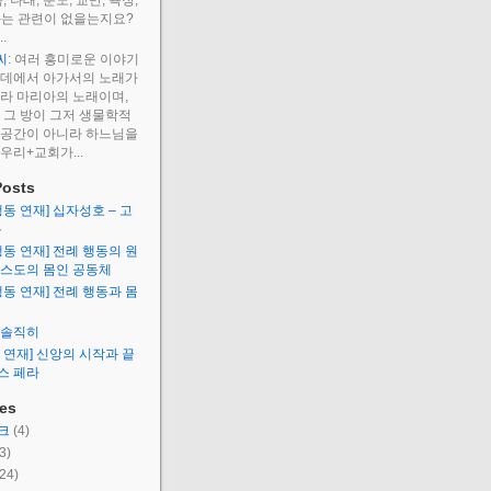
, 나태, 분노, 교만, 욕정,
과는 관련이 없을는지요?
.
씨
: 여러 흥미로운 이야기
운데에서 아가서의 노래가
라 마리아의 노래이며,
 그 방이 그저 생물학적
 공간이 아니라 하느님을
우리+교회가...
Posts
행동 연재] 십자성호 – 고
복
행동 연재] 전례 행동의 원
리스도의 몸인 공동체
행동 연재] 전례 행동과 몸
 솔직히
 연재] 신앙의 시작과 끝
스 페라
ies
크
(4)
3)
24)