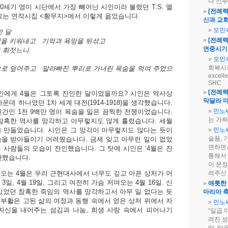
다 신부
0세기 영미 시단에서 가장 빼어난 시인이라 불렸던 T.S. 엘
[전례력
그는 연작시집 <황무지>에서 이렇게 읊었습니다.
신과 교
오인
한 달
[전례력
락을 키워내고 기억과 욕망을 뒤섞고
연중시기
 휘젓느니.
오인
회복시켜
으로 덮어주고 말라빠진 뿌리로 가녀린 목숨을 먹여 주었으
excell
SHC
[전례력
인에게 4월은 그토록 잔인한 달이었을까요? 시인은 역사상
막달라 
운데 하나였던 1차 세계 대전(1914-1918)을 생각했습니다.
민노
 민간인 1천 9백만 명이 목숨을 잃은 끔찍한 전쟁이었습니다.
는 가짜
참혹한 역사를 망각하고 아무렇지도 않게 흘렀습니다. 세월
 만들었습니다. 시인은 그 망각이 아무렇지도 않다는 듯이
민노
슬픔, 
을 받아들이기 어려웠습니다. 금세 잊고 아무런 일이 없었
면하면서
 사람들의 모습이 잔인했습니다. 그 탓에 시인은 ‘4월은 잔
통해서 
탄했습니다.
이 문장
오는 4월은 우리 근현대사에서 너무도 깊고 아픈 상처가 어
려주신 
3일, 4월 19일, 그리고 여전히 가슴 저며오는 4월 16일. 신
애틋한 
있었던 참혹한 죽임의 역사를 망각하고서 아무 일 없다는 듯
마리아 
. 부활은 고된 삶의 여정과 동행 속에서 얻은 상처 위에서 자
민노
자신을 내어주는 섬김과 나눔, 희생 사랑 속에서 피어나기
“일곱 
려진 성