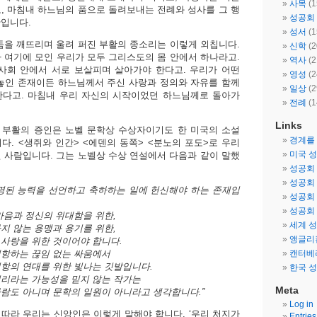
사목
(1
, 마침내 하느님의 품으로 돌려보내는 전례와 성사를 그 행
성공회
입니다.
성서
(1
둠을 깨뜨리며 울려 퍼진 부활의 종소리는 이렇게 외칩니다.
신학
(2
 여기에 모인 우리가 모두 그리스도의 몸 안에서 하나라고.
역사
(2
사회 안에서 서로 보살피며 살아가야 한다고. 우리가 어떤
영성
(2
놓인 존재이든 하느님께서 주신 사랑과 정의와 자유를 함께
일상
(2
한다고. 마침내 우리 자신의 시작이었던 하느님께로 돌아가
전례
(1
Links
 부활의 증인은 노벨 문학상 수상자이기도 한 미국의 소설
경계를
다. <생쥐와 인간> <에덴의 동쪽> <분노의 포도>로 우리
미국 
 사람입니다. 그는 노벨상 수상 연설에서 다음과 같이 말했
성공회
성공회
명된 능력을 선언하고 축하하는 일에 헌신해야 하는 존재입
성공회
성공회
마음과 정신의 위대함을 위한,
세계 
지 않는 용맹과 용기를 위한,
앵글리
사랑을 위한 것이어야 합니다.
대항하는 끊임 없는 싸움에서
캔터베
항의 연대를 위한 빛나는 깃발입니다.
한국 
리라는 가능성을 믿지 않는 작가는
Meta
람도 아니며 문학의 일원이 아니라고 생각합니다.”
Log in
따라 우리는 신앙인은 이렇게 말해야 합니다. ‘우리 처지가
Entries