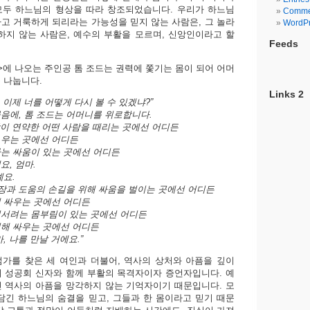
모두 하느님의 형상을 따라 창조되었습니다. 우리가 하느님
Comme
고 거룩하게 되리라는 가능성을 믿지 않는 사람은, 그 놀라
WordPr
하지 않는 사람은, 예수의 부활을 모르며, 신앙인이라고 할
Feeds
>에 나오는 주인공 톰 조드는 권력에 쫓기는 몸이 되어 어머
 나눕니다.
Links 2
, 이제 너를 어떻게 다시 볼 수 있겠냐?”
음에, 톰 조드는 어머니를 위로합니다.
사람이 연약한 어떤 사람을 때리는 곳에선 어디든
 우는 곳에선 어디든
는 싸움이 있는 곳에선 어디든
요, 엄마.
예요.
직장과 도움의 손길을 위해 싸움을 벌이는 곳에선 어디든
 싸우는 곳에선 어디든
어서려는 몸부림이 있는 곳에선 어디든
해 싸우는 곳에선 어디든
, 나를 만날 거에요.”
가를 찾은 세 여인과 더불어, 역사의 상처와 아픔을 깊이
 성공회 신자와 함께 부활의 목격자이자 증언자입니다. 예
 역사의 아픔을 망각하지 않는 기억자이기 때문입니다. 모
담긴 하느님의 숨결을 믿고, 그들과 한 몸이라고 믿기 때문