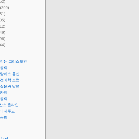
52)
(299)
51)
05)
12)
49)
96)
44)
 걷는 그리스도인
성공회
 람베스 통신
 전례학 포럼
 질문과 답변
 카페
성공회
칸스 온라인
리 대주교
성공회
 feed