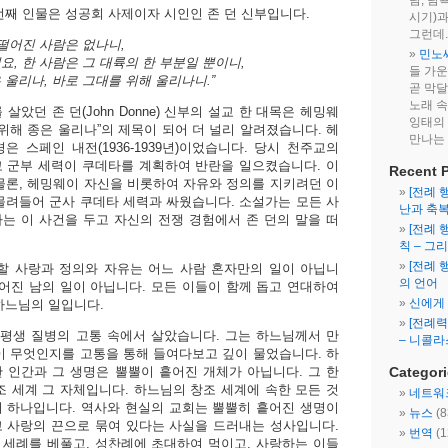
탐, 탐욕
번째 인물은 성공회 사제이자 시인인 존 던 신부입니다.
시기)
그런데..
 떨어진 사람은 없나니,
민노
요, 한 사람은 그 대륙의 한 부분일 뿐이니,
들 가
 울리나, 바로 그대를 위해 울리나니.”
곧 막달
노래 속
 살았던 존 던(John Donne) 신부의 설교 한 대목은 헤밍웨
잉태의
 위해 종은 울리나”의 제목이 되어 더 널리 알려졌습니다. 헤
만나는 
은 스페인 내전(1936-1939년)이었습니다. 당시 천주교의
 군부 세력이 쿠데타를 계획하여 반란을 일으켰습니다. 이
Recent 
물론, 헤밍웨이 자신을 비롯하여 자유와 정의를 지키려던 이
[전례 
몰려들어 군사 쿠데타 세력과 싸웠습니다. 소설가는 모든 사
난과 축
는 이 사건을 두고 자신의 전쟁 경험에서 존 던의 말을 떠
[전례 
칙 – 그
[전례 
할 사랑과 정의와 자유는 어느 사람 혼자만의 일이 아닙니
의 언어
떨어진 남의 일이 아닙니다. 모든 이들이 함께 돕고 연대하여
신에게
하느님의 일입니다.
[전례력
 평생 질병의 고통 속에서 살았습니다. 그는 하느님께서 만
– 니콜라
이 무엇인지를 고통을 통해 들여다보고 깊이 물었습니다. 하
 인간과 그 생명은 뿔뿔이 흩어진 개체가 아닙니다. 그 한
Categor
조 세계 그 자체입니다. 하느님의 창조 세계에 속한 모든 것
네트워
 하나입니다. 역사와 현실의 교회는 뿔뿔히 흩어진 생명이
뉴스
(8
 사랑의 끈으로 묶여 있다는 사실을 드러내는 성사입니다.
번역
(1
세례를 베풀고, 성찬례에 초대하여 먹이고, 사랑하는 이들